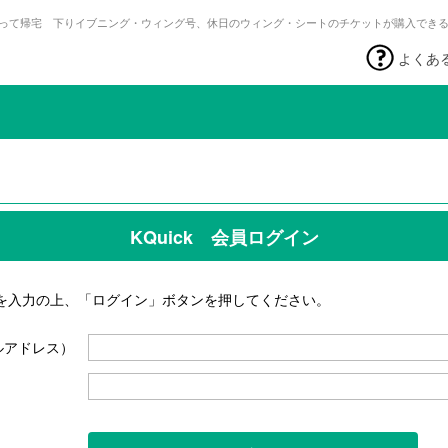
って帰宅 下りイブニング・ウィング号、休日のウィング・シートのチケットが購入でき
よくあ
KQuick 会員ログイン
を入力の上、「ログイン」ボタンを押してください。
ルアドレス）