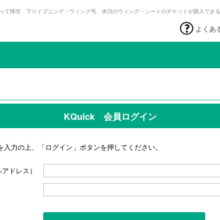
って帰宅 下りイブニング・ウィング号、休日のウィング・シートのチケットが購入でき
よくあ
KQuick 会員ログイン
を入力の上、「ログイン」ボタンを押してください。
ルアドレス）