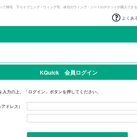
って帰宅 下りイブニング・ウィング号、休日のウィング・シートのチケットが購入でき
よくあ
KQuick 会員ログイン
を入力の上、「ログイン」ボタンを押してください。
ルアドレス）