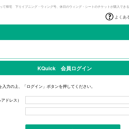
って帰宅 下りイブニング・ウィング号、休日のウィング・シートのチケットが購入でき
よくあ
KQuick 会員ログイン
を入力の上、「ログイン」ボタンを押してください。
ルアドレス）