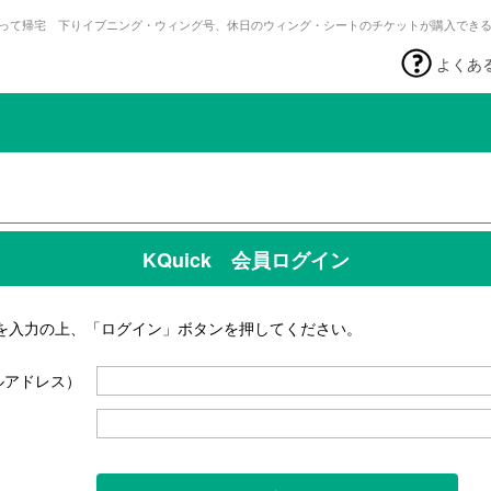
って帰宅 下りイブニング・ウィング号、休日のウィング・シートのチケットが購入でき
よくあ
KQuick 会員ログイン
を入力の上、「ログイン」ボタンを押してください。
ルアドレス）